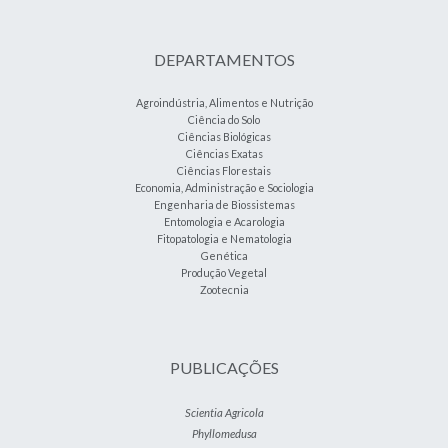
DEPARTAMENTOS
Agroindústria, Alimentos e Nutrição
Ciência do Solo
Ciências Biológicas
Ciências Exatas
Ciências Florestais
Economia, Administração e Sociologia
Engenharia de Biossistemas
Entomologia e Acarologia
Fitopatologia e Nematologia
Genética
Produção Vegetal
Zootecnia
PUBLICAÇÕES
Scientia Agricola
Phyllomedusa