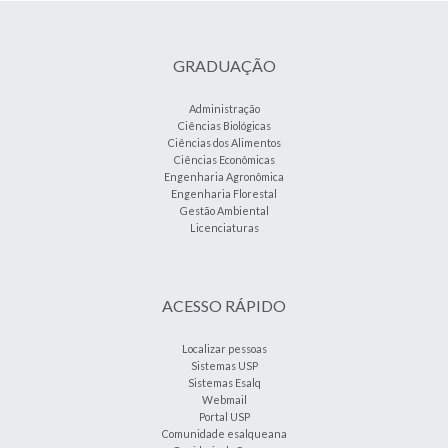
GRADUAÇÃO
Administração
Ciências Biológicas
Ciências dos Alimentos
Ciências Econômicas
Engenharia Agronômica
Engenharia Florestal
Gestão Ambiental
Licenciaturas
ACESSO RÁPIDO
Localizar pessoas
Sistemas USP
Sistemas Esalq
Webmail
Portal USP
Comunidade esalqueana