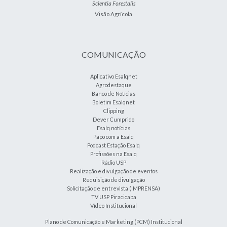
Scientia Forestalis
Visão Agrícola
COMUNICAÇÃO
Aplicativo Esalqnet
Agrodestaque
Banco de Notícias
Boletim Esalqnet
Clipping
Dever Cumprido
Esalq notícias
Papo com a Esalq
Podcast Estação Esalq
Profissões na Esalq
Rádio USP
Realização e divulgação de eventos
Requisição de divulgação
Solicitação de entrevista (IMPRENSA)
TV USP Piracicaba
Vídeo Institucional
Plano de Comunicação e Marketing (PCM) Institucional