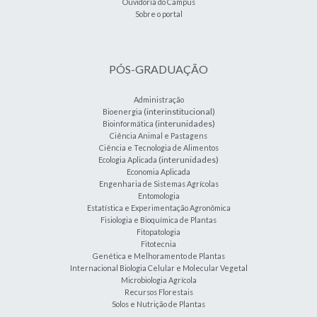
Ouvidoria do Campus
Sobre o portal
PÓS-GRADUAÇÃO
Administração
(interinstitucional)
Bioenergia
(interunidades)
Bioinformática
Ciência Animal e Pastagens
Ciência e Tecnologia de Alimentos
(interunidades)
Ecologia Aplicada
Economia Aplicada
Engenharia de Sistemas Agrícolas
Entomologia
Estatística e Experimentação Agronômica
Fisiologia e Bioquímica de Plantas
Fitopatologia
Fitotecnia
Genética e Melhoramento de Plantas
Internacional Biologia Celular e Molecular Vegetal
Microbiologia Agrícola
Recursos Florestais
Solos e Nutrição de Plantas