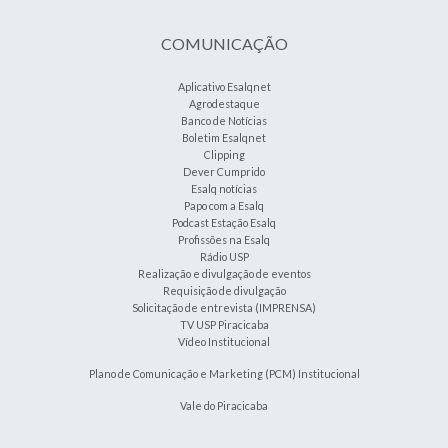
COMUNICAÇÃO
Aplicativo Esalqnet
Agrodestaque
Banco de Notícias
Boletim Esalqnet
Clipping
Dever Cumprido
Esalq notícias
Papo com a Esalq
Podcast Estação Esalq
Profissões na Esalq
Rádio USP
Realização e divulgação de eventos
Requisição de divulgação
Solicitação de entrevista (IMPRENSA)
TV USP Piracicaba
Vídeo Institucional
Plano de Comunicação e Marketing (PCM) Institucional
Vale do Piracicaba