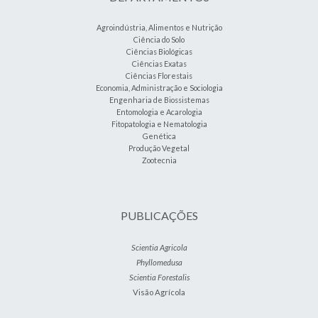
Agroindústria, Alimentos e Nutrição
Ciência do Solo
Ciências Biológicas
Ciências Exatas
Ciências Florestais
Economia, Administração e Sociologia
Engenharia de Biossistemas
Entomologia e Acarologia
Fitopatologia e Nematologia
Genética
Produção Vegetal
Zootecnia
PUBLICAÇÕES
Scientia Agricola
Phyllomedusa
Scientia Forestalis
Visão Agrícola