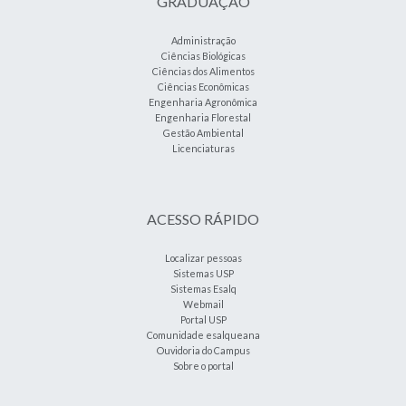
GRADUAÇÃO
Administração
Ciências Biológicas
Ciências dos Alimentos
Ciências Econômicas
Engenharia Agronômica
Engenharia Florestal
Gestão Ambiental
Licenciaturas
ACESSO RÁPIDO
Localizar pessoas
Sistemas USP
Sistemas Esalq
Webmail
Portal USP
Comunidade esalqueana
Ouvidoria do Campus
Sobre o portal