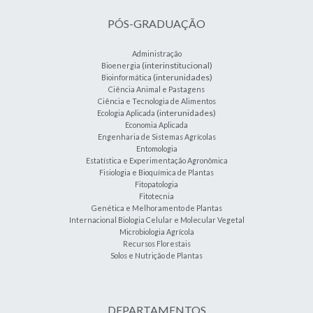
PÓS-GRADUAÇÃO
Administração
(interinstitucional)
Bioenergia
(interunidades)
Bioinformática
Ciência Animal e Pastagens
Ciência e Tecnologia de Alimentos
(interunidades)
Ecologia Aplicada
Economia Aplicada
Engenharia de Sistemas Agrícolas
Entomologia
Estatística e Experimentação Agronômica
Fisiologia e Bioquímica de Plantas
Fitopatologia
Fitotecnia
Genética e Melhoramento de Plantas
Internacional Biologia Celular e Molecular Vegetal
Microbiologia Agrícola
Recursos Florestais
Solos e Nutrição de Plantas
DEPARTAMENTOS