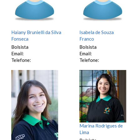
Haiany Brunielli da Silva
Isabela de Souza
Fonseca
Franco
Bolsista
Bolsista
Email:
Email:
Telefone:
Telefone:
Marina Rodrigues de
Lima