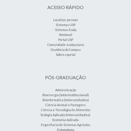
ACESSO RÁPIDO
Localizar pessoas
Sistemas USP
Sistemas Esalq
Webmail
Portal USP
Comunidade esalqueana
Ouvidoria do Campus
Sobre o portal
PÓS-GRADUAÇÃO
Administração
(interinstitucional)
Bioenergia
(interunidades)
Bioinformática
Ciência Animal e Pastagens
Ciência e Tecnologia de Alimentos
(interunidades)
Ecologia Aplicada
Economia Aplicada
Engenharia de Sistemas Agrícolas
Entomologia