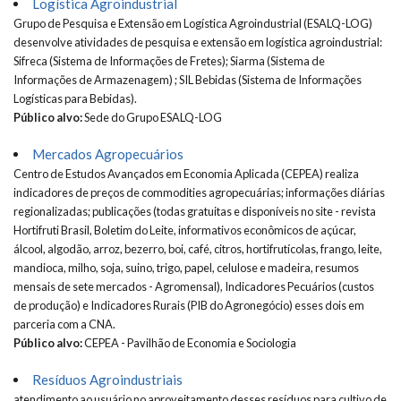
Logística Agroindustrial
Grupo de Pesquisa e Extensão em Logística Agroindustrial (ESALQ-LOG)
desenvolve atividades de pesquisa e extensão em logística agroindustrial:
Sifreca (Sistema de Informações de Fretes); Siarma (Sistema de
Informações de Armazenagem) ; SIL Bebidas (Sistema de Informações
Logísticas para Bebidas).
Público alvo:
Sede do Grupo ESALQ-LOG
Mercados Agropecuários
Centro de Estudos Avançados em Economia Aplicada (CEPEA) realiza
indicadores de preços de commodities agropecuárias; informações diárias
regionalizadas; publicações (todas gratuitas e disponíveis no site - revista
Hortifruti Brasil, Boletim do Leite, informativos econômicos de açúcar,
álcool, algodão, arroz, bezerro, boi, café, citros, hortifrutícolas, frango, leite,
mandioca, milho, soja, suino, trigo, papel, celulose e madeira, resumos
mensais de sete mercados - Agromensal), Indicadores Pecuários (custos
de produção) e Indicadores Rurais (PIB do Agronegócio) esses dois em
parceria com a CNA.
Público alvo:
CEPEA - Pavilhão de Economia e Sociologia
Resíduos Agroindustriais
atendimento ao usuário no aproveitamento desses resíduos para cultivo de