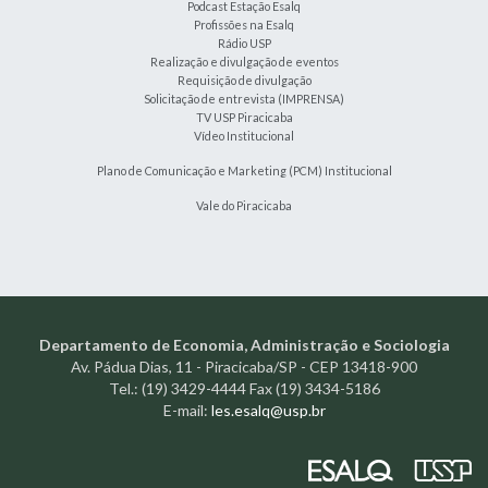
Podcast Estação Esalq
Profissões na Esalq
Rádio USP
Realização e divulgação de eventos
Requisição de divulgação
Solicitação de entrevista (IMPRENSA)
TV USP Piracicaba
Vídeo Institucional
Plano de Comunicação e Marketing (PCM) Institucional
Vale do Piracicaba
Departamento de Economia, Administração e Sociologia
Av. Pádua Dias, 11 - Piracicaba/SP - CEP 13418-900
Tel.: (19) 3429-4444 Fax (19) 3434-5186
E-mail:
les.esalq@usp.br