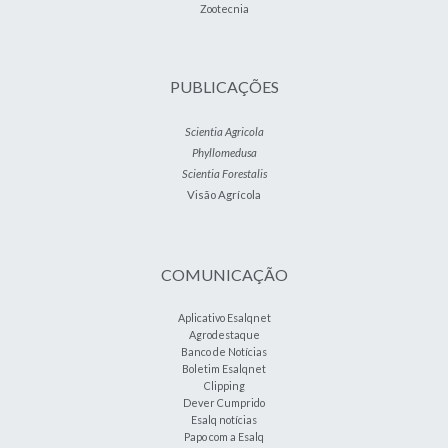
Zootecnia
PUBLICAÇÕES
Scientia Agricola
Phyllomedusa
Scientia Forestalis
Visão Agrícola
COMUNICAÇÃO
Aplicativo Esalqnet
Agrodestaque
Banco de Notícias
Boletim Esalqnet
Clipping
Dever Cumprido
Esalq notícias
Papo com a Esalq