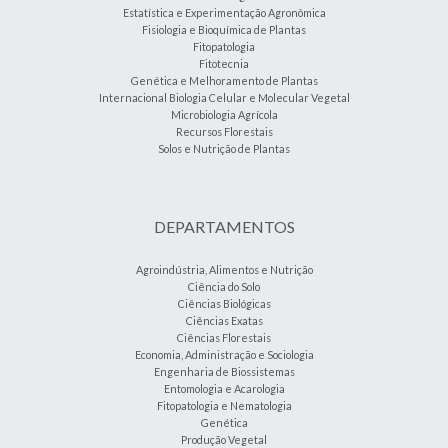
Estatística e Experimentação Agronômica
Fisiologia e Bioquímica de Plantas
Fitopatologia
Fitotecnia
Genética e Melhoramento de Plantas
Internacional Biologia Celular e Molecular Vegetal
Microbiologia Agrícola
Recursos Florestais
Solos e Nutrição de Plantas
DEPARTAMENTOS
Agroindústria, Alimentos e Nutrição
Ciência do Solo
Ciências Biológicas
Ciências Exatas
Ciências Florestais
Economia, Administração e Sociologia
Engenharia de Biossistemas
Entomologia e Acarologia
Fitopatologia e Nematologia
Genética
Produção Vegetal